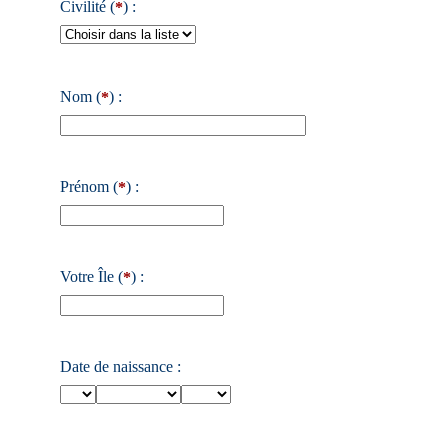
Civilité (
) :
*
Nom (
) :
*
Prénom (
) :
*
Votre Île (
) :
*
Date de naissance :